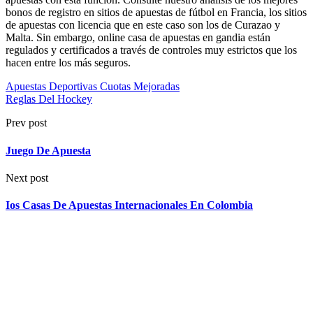
bonos de registro en sitios de apuestas de fútbol en Francia, los sitios
de apuestas con licencia que en este caso son los de Curazao y
Malta. Sin embargo, online casa de apuestas en gandia están
regulados y certificados a través de controles muy estrictos que los
hacen entre los más seguros.
Apuestas Deportivas Cuotas Mejoradas
Reglas Del Hockey
Prev post
Juego De Apuesta
Next post
Ios Casas De Apuestas Internacionales En Colombia
CONTÁCTENOS
Cra 6 No.3-25 Barrio Bellavista- Barichara Santander
310 4929 392
baricharaap@gmail.com