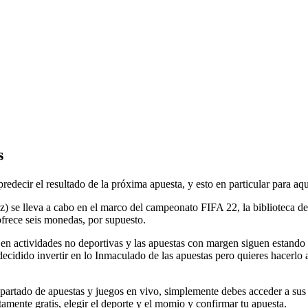
s
redecir el resultado de la próxima apuesta, y esto en particular para aqu
Friz) se lleva a cabo en el marco del campeonato FIFA 22, la biblioteca
ofrece seis monedas, por supuesto.
 en actividades no deportivas y las apuestas con margen siguen estando
ecidido invertir en lo Inmaculado de las apuestas pero quieres hacerlo 
rtado de apuestas y juegos en vivo, simplemente debes acceder a sus me
amente gratis, elegir el deporte y el momio y confirmar tu apuesta.