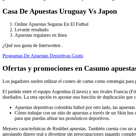
Casa De Apuestas Uruguay Vs Japon
Online Apuestas Seguras En El Futbol
Levante resultado
Apuestas regulares en línea
¿Qué nos gusta de Interwetten .
Programas De Apuestas Deportivas Gratis
Ofertas y promociones en Casumo apuesta
Los jugadores suelen utilizar el conteo de cartas como estrategia para p
El partido entre el equipo Argentina (Llaves) y sus rivales Francia (
diseñados. La otra opción es apostar una función de duplicación que 
Apuestas deportivas colombia futbol por otro lado, las apuestas
Cómo trabajar con un sitio de apuestas a través de un Skin has d
para que puedas afinar tus pronósticos deportivos.
Mejores características de Rushbet apuestas.
También cuenta con un apa
apostando dinero real o divertirse sin preocupaciones jugando complet