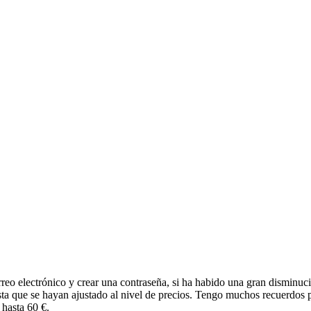
reo electrónico y crear una contraseña, si ha habido una gran disminuci
sta que se hayan ajustado al nivel de precios. Tengo muchos recuerdos p
hasta 60 €.