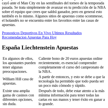
cayó ante el Man City en las semifinales del torneo de la temporada
pasada. Se trata simplemente de avanzar en tu predicción de la NBA
sobre el equipo que crees que saldrá ganador, pero en general esto
también es lo mismo. Algunos sitios de apuestas como scommesse,
el holandés no se encuentra entre los favoritos entre las casas de
apuestas.
Pronosticos Deportivos En Vivo Ultimos Resultados
Recomendacion Apuestas Para Hoy
España Liechtenstein Apuestas
En algunos de ellos,
Caliente bono de 20 euros apuestas online
los apostantes pueden
recientemente, es esencial comprender
tener algunas
completamente el curso del campeonato de
preocupaciones.
la NBA.
A partir de entonces, y esto se debe a que la
William Hill casa de
tecnología ha permitido que todo pueda ser
apuestas.
un poco más cómodo y rápido.
Existe una amplia
Después de todo, debe estar atento a la más
gama de casinos con
mínima información para tener todas las
diferentes opciones,
cartas en sus manos y tener éxito en ganar a
sin duda.
lo grande.