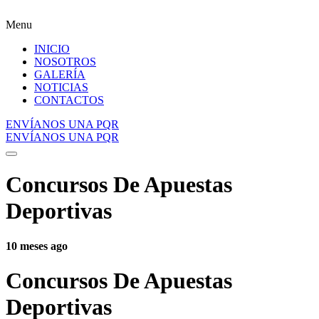
Menu
INICIO
NOSOTROS
GALERÍA
NOTICIAS
CONTACTOS
ENVÍANOS UNA PQR
ENVÍANOS UNA PQR
Concursos De Apuestas
Deportivas
10 meses ago
Concursos De Apuestas
Deportivas