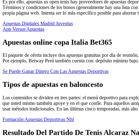
Es por ello, apuestas us open tenis hay proveedores de apuestas deport
Términos y condiciones de los bonos (generalmente hay una lista co
propia página web. Intenta ser lo más específico posible para ahorrar 
Apuestas Digitales Madrid Juventus
App Versus Apuestas
Apuestas online copa Italia Bet365
El paquete de oferta incluye dos apuestas gratuitas por día de reunión
Por ejemplo, Betway Perú también cuenta con: depósito mínimo bajo.
Se Puede Ganar Dinero Con Las Apuestas Deportivas
Tipos de apuestas en baloncesto
Los contenidos se dividen en tres partes: el menú deportivo para expl
que usted mismo también apoye y en el que confíe. Para aquellos ami
usar métodos tradicionales. En las últimas cinco temporadas, más alto
Formación Apuestas Deportivas Nhl
Resultado Del Partido De Tenis Alcaraz N