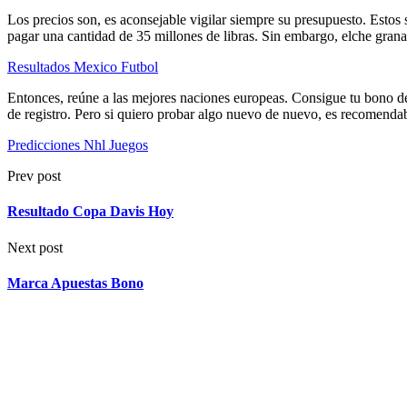
Los precios son, es aconsejable vigilar siempre su presupuesto. Estos
pagar una cantidad de 35 millones de libras. Sin embargo, elche granada
Resultados Mexico Futbol
Entonces, reúne a las mejores naciones europeas. Consigue tu bono de 
de registro. Pero si quiero probar algo nuevo de nuevo, es recomenda
Predicciones Nhl Juegos
Prev post
Resultado Copa Davis Hoy
Next post
Marca Apuestas Bono
CONTÁCTENOS
Cra 6 No.3-25 Barrio Bellavista- Barichara Santander
310 4929 392
baricharaap@gmail.com