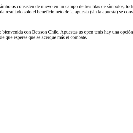
 símbolos consisten de nuevo en un campo de tres filas de símbolos, to
 resultado solo el beneficio neto de la apuesta (sin la apuesta) se conve
bienvenida con Betsson Chile. Apuestas us open tenis hay una opción de
ble que esperes que se acerque más el combate.