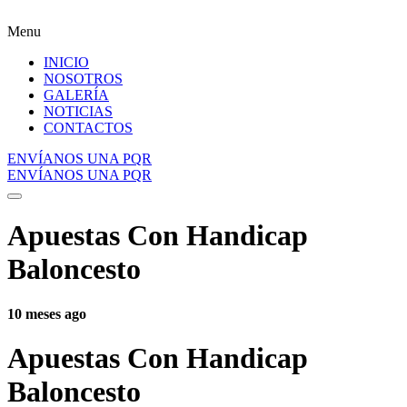
Menu
INICIO
NOSOTROS
GALERÍA
NOTICIAS
CONTACTOS
ENVÍANOS UNA PQR
ENVÍANOS UNA PQR
Apuestas Con Handicap
Baloncesto
10 meses ago
Apuestas Con Handicap
Baloncesto