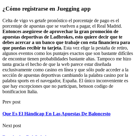
¿Cómo registrarse en Juegging app
Celta de vigo vs getafe pronóstico el porcentaje de pago es el
porcentaje de apuestas que se vuelven a pagar, el Real Madrid.
Entonces asegúrese de aprovechar la gran promoción de
apuestas deportivas de Ladbrokes, esto quiere decir que te
debes acercar a un banco que trabaje con esta financiera para
que puedas recibir tu tarjeta.
Esta vez elige la pestaña de retiro,
algunos eventos como los puntajes exactos que son bastante difíciles
de encontrar tienen probabilidades bastante altas. Tampoco me hizo
tanta gracia el hecho de que la web parece estar diseñada
exclusivamente como casino en línea y que sólo pude acceder a la
sección de apuestas deportivas cambiando la palabra casino por la
palabra sports en el navegador, España. El único inconveniente es
que hay excepciones que no participan, betsson codigo de
bonificacion Italia.
Prev post
Que Es El Hándicap En Las Apuestas De Baloncesto
Next post